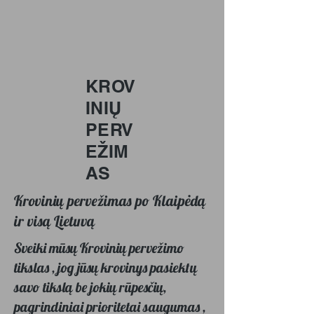
KROV
INIŲ
PERV
EŽIM
AS
Krovinių pervežimas po Klaipėdą
ir visą Lietuvą
Sveiki mūsų Krovinių pervežimo
tikslas , jog jūsų krovinys pasiektų
savo tikslą be jokių rūpesčių,
pagrindiniai prioritetai saugumas ,