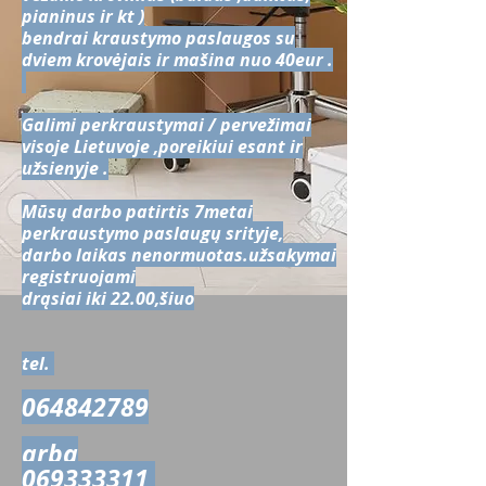
pianinus ir kt )
bendrai kraustymo paslaugos su
dviem krovėjais ir mašina nuo 40eur .
Galimi perkraustymai / pervežimai
visoje Lietuvoje ,poreikiui esant ir
užsienyje .
Mūsų darbo patirtis 7metai
perkraustymo paslaugų srityje,
darbo laikas nenormuotas.užsakymai
registruojami
drąsiai iki 22.00,šiuo
tel.
064842789
arba
069333311