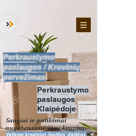
Perkraustymo
paslaugos / Krovinių
pervežimas
Perkraustymo
paslaugos
Klaipėdoje
Saugiai ir patikimai
nugabensime jūsų krovinį
Vežame krovinius (baldus ,daiktus,