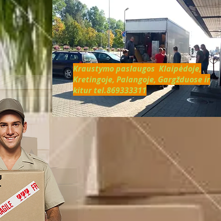
Kraustymo paslaugos Klaipėdoje,
Kretingoje, Palangoje, Gargžduose ir
kitur tel.869333311