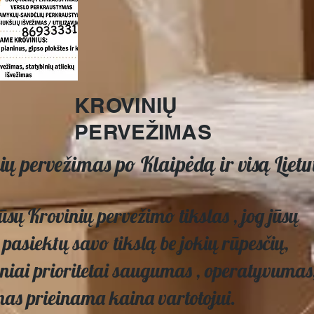
KROVINIŲ
PERVEŽIMAS
ių pervežimas po Klaipėdą ir visą Liet
sų Krovinių pervežimo tikslas , jog jūsų
pasiektų savo tikslą be jokių rūpesčių,
niai prioritetai saugumas , operatyvumas
as prieinama kaina vartotojui.