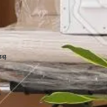
uvą
,