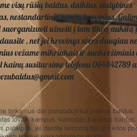
me visų rūšių baldus, daiktus, statybines
s, nestandartinių svorių krovinius .Gali
 suorganizuoti užnešti į tam tikrą aukštą 
dausite , net jei krovinys svers daugiau n
nius vežame mikriukais ir sunkvežimiais i
l kainų susitarsime telefonu 064842789 
 vezubaldus@gmail.com
 tinkamus dar panaudojimui įvairius baldus.
fas lovas, kampus, komodas bei kitus baldus.
as patalpas, jei darote remontą bei yra kitos pr
sikeisti baldus paskambinkite mums.