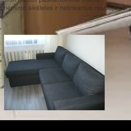
 priėmimo aikšteles ir netinkamus naudojamui 