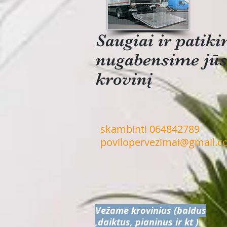
Saugiai ir patik
nugabensime jū
krovinį
skambinti 064842789
povilopervezimai@gmail.
Vežame krovinius (baldus
,daiktus, pianinus ir kt )