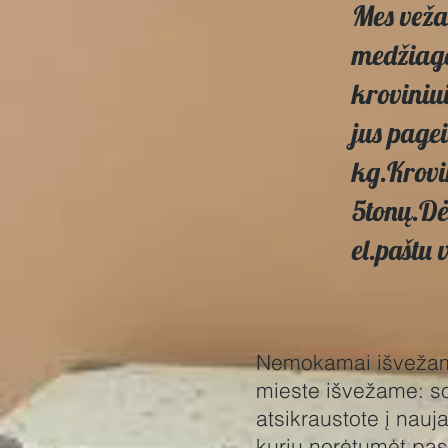
Mes veža
medžiaga
kroviniui
jus pagei
kg.Krovi
5tonų.Dė
el.paštu
Nemokamai išvežame
mieste išvežame: so
atsikraustote į nauj
kurių norėtumėt pa