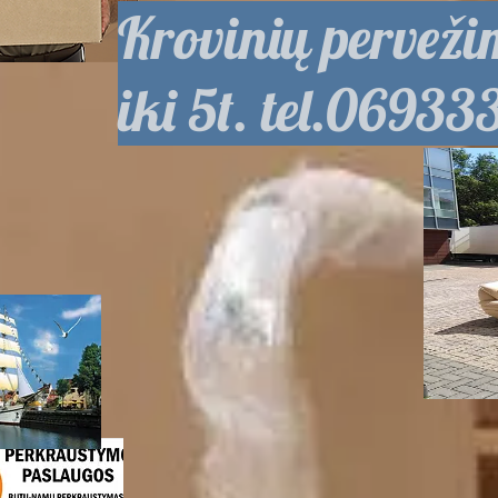
Krovinių pervež
iki 5t. tel.06933