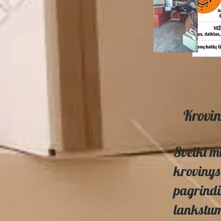
Krovin
Sveiki mū
krovinys 
pagrindi
lankstum