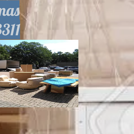
imas
3311