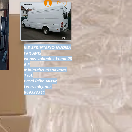
Prisijungti
MB SPRINTERIO NUOMA
PAROMIS
vienos valandos kaina 20
eur
minimalus užsakymas
1val.
Parai laiko 60eur
tel.užsakymui
869333311