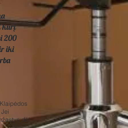
ma
į kurį
ei 200
r iki
arba
 Klaipėdos
 Jei
iežastys dėl