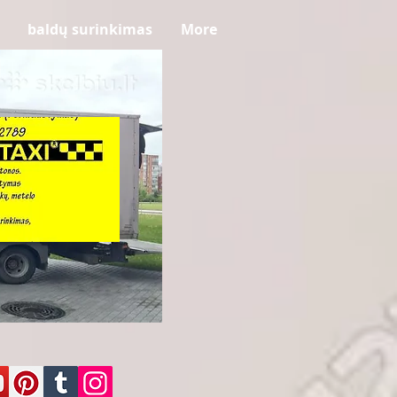
baldų surinkimas
More