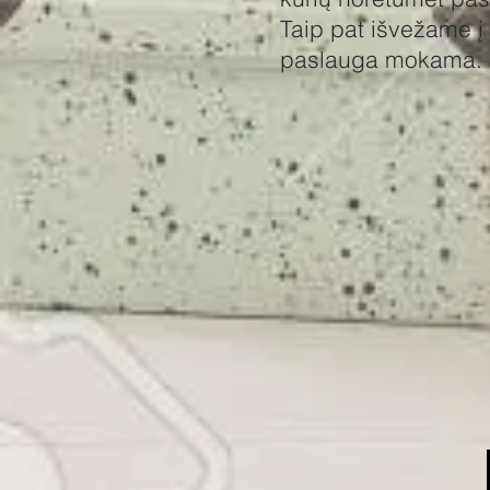
Taip pat išvežame į
paslauga mokama.