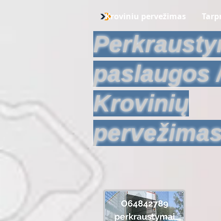
Kroviniu pervežimas
Tarp
Perkraust
paslaugos 
Krovinių
pervežima