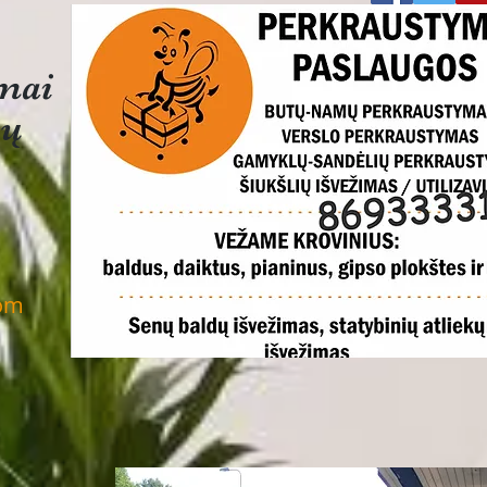
imai
sų
com