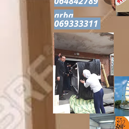
064842789
arba
069333311