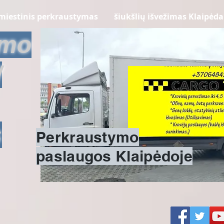
miestinis perkraustymas
šiukšlių išvežimas Klaipėda
ymo
/
s
Perkraustymo
paslaugos Klaipėdoje