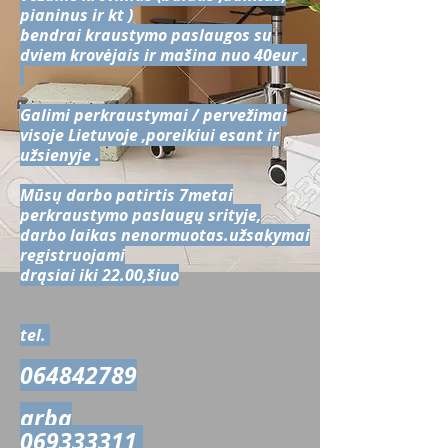
pianinus ir kt )
bendrai kraustymo paslaugos su
dviem krovėjais ir mašina nuo 40eur .
Galimi perkraustymai / pervežimai
visoje Lietuvoje ,poreikiui esant ir
užsienyje .
Mūsų darbo patirtis 7metai
perkraustymo paslaugų srityje,
darbo laikas nenormuotas.užsakymai
registruojami
drąsiai iki 22.00,šiuo
tel.
064842789
arba
069333311