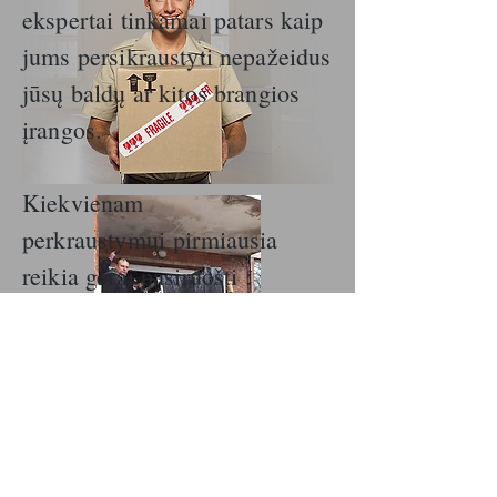
ekspertai tinkamai patars kaip
jums persikraustyti nepažeidus
jūsų baldų ar kitos brangios
įrangos.
Kiekvienam
perkraustymui pirmiausia
reikia gerai pasiruošti :
supakuoti baldus , daiktus. Tai
nėra sudėtingas procesas ,
tačiau jį būtina atlikti norint
išsaugoti savo baldus
nepažeistus. Taip pat patartina
baldus kiek įmanoma labiau