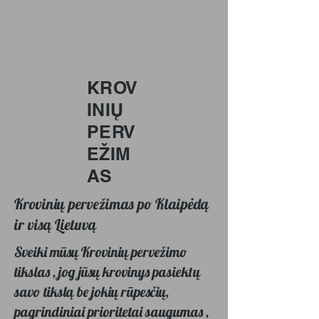
KROV
INIŲ
PERV
EŽIM
AS
Krovinių pervežimas po Klaipėdą
ir visą Lietuvą
Sveiki mūsų Krovinių pervežimo
tikslas , jog jūsų krovinys pasiektų
savo tikslą be jokių rūpesčių,
pagrindiniai prioritetai saugumas ,