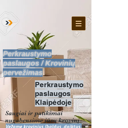
Perkraustymo
paslaugos / Krovinių
pervežimas
Perkraustymo
paslaugos
Klaipėdoje
Saugiai ir patikimai
nugabensime jūsų krovinį
Vežame krovinius (baldus ,daiktus,