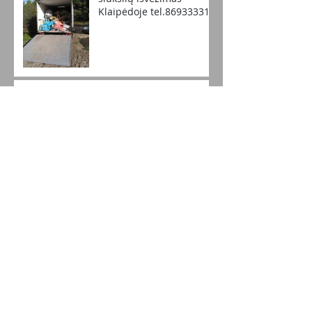
Klaipėdoje tel.869333311
Krovinių pervežimas
perkraustymas
Klaipėdoje Tel.867991443
perkraustymo paslaugos Klaipėdoje ,po
Lietuvą ir ne tik 867991443
Senų baldų išvežimas
Klaipėdoje
Perkraustymai / senų
baldų išvežimas