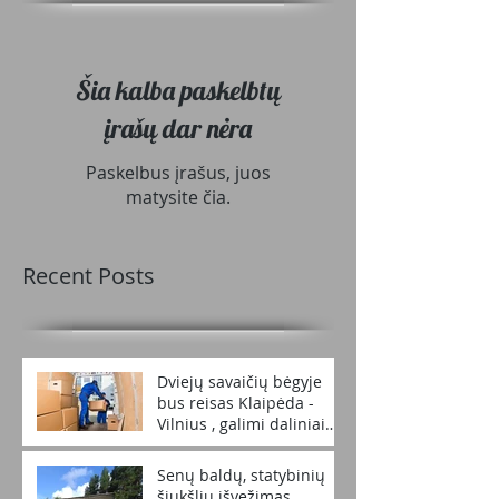
Šia kalba paskelbtų
įrašų dar nėra
Paskelbus įrašus, juos
matysite čia.
Recent Posts
Dviejų savaičių bėgyje
bus reisas Klaipėda -
Vilnius , galimi daliniai
kroviniai tel.867991443
Senų baldų, statybinių
šiukšlių išvežimas