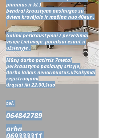
pianinus ir kt )
bendrai kraustymo paslaugos su
dviem krovėjais ir mašina nuo 40eur .
Galimi perkraustymai / pervežimai
visoje Lietuvoje ,poreikiui esant ir
užsienyje .
Mūsų darbo patirtis 7metai
perkraustymo paslaugų srityje,
darbo laikas nenormuotas.užsakymai
registruojami
drąsiai iki 22.00,šiuo
tel.
064842789
arba
069333311