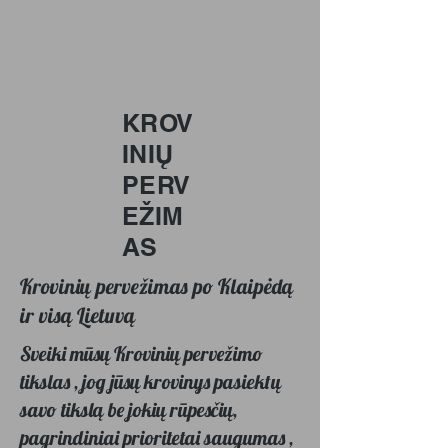
KROV
INIŲ
PERV
EŽIM
AS
Krovinių pervežimas po Klaipėdą
ir visą Lietuvą
Sveiki mūsų Krovinių pervežimo
tikslas , jog jūsų krovinys pasiektų
savo tikslą be jokių rūpesčių,
pagrindiniai prioritetai saugumas ,