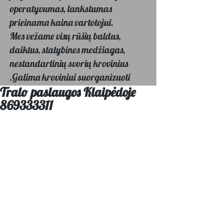
operatyvumas, lankstumas
prieinama kaina vartotojui.
Mes vežame visų rūšių baldus,
daiktus, statybines medžiagas,
nestandartinių svorių krovinius
.Galima kroviniui suorganizuoti
Tralo paslaugos Klaipėdoje
užnešti į tam tikrą aukštą į kurį jus
869333311
pageidausite , net jei krovinys svers
daugiau nei 200 kg.Krovinius
vežame mikriukais ir sunkvežimiais
ir iki 5tonų.Dėl kainų susitarsime
telefonu 064842789 arba
el.paštu vezubaldus@gmail.com