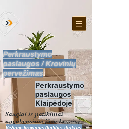
Perkraustymo
paslaugos / Krovinių
pervežimas
Perkraustymo
paslaugos
Klaipėdoje
Saugiai ir patikimai
nugabensime jūsų krovinį
Vežame krovinius (baldus ,daiktus,